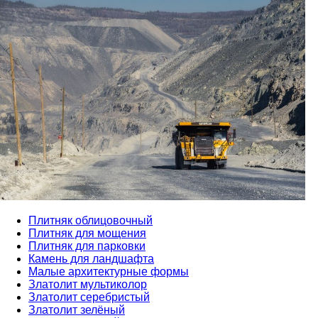
Плитняк облицовочный
Плитняк для мощения
Плитняк для парковки
Камень для ландшафта
Малые архитектурные формы
Златолит мультиколор
Златолит серебристый
Златолит зелёный