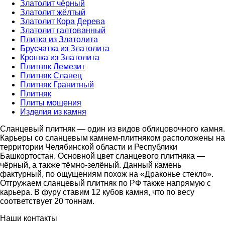
Златолит чёрный
Златолит жёлтый
Златолит Кора Дерева
Златолит галтованный
Плитка из Златолита
Брусчатка из Златолита
Крошка из Златолита
Плитняк Лемезит
Плитняк Сланец
Плитняк Гранитный
Плитняк
Плиты мощения
Изделия из камня
Сланцевый плитняк — один из видов облицовочного камня.
Карьеры со сланцевым камнем-плитняком расположены на
территории Челябинской области и Республики
Башкортостан. Основной цвет сланцевого плитняка —
чёрный, а также тёмно-зелёный. Данный камень
фактурный, по ощущениям похож на «Драконье стекло».
Отгружаем сланцевый плитняк по РФ также напрямую с
карьера. В фуру ставим 12 кубов камня, что по весу
соответствует 20 тоннам.
Наши контакты