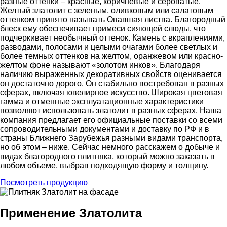
разные оттенки – красные, коричневые и сероватые.
Желтый златолит с зеленым, оливковым или салатовым
оттенком принято называть Опавшая листва. Благородный
блеск ему обеспечивает примеси сияющей слюды, что
подчеркивает необычный оттенок. Камень с вкраплениями,
разводами, полосами и целыми очагами более светлых и
более темных оттенков на желтом, оранжевом или красно-
желтом фоне называют «золотом инков». Благодаря
наличию выраженных декоративных свойств оценивается
он достаточно дорого. Он стабильно востребован в разных
сферах, включая ювелирное искусство. Широкая цветовая
гамма и отменные эксплуатационные характеристики
позволяют использовать златолит в разных сферах. Наша
компания предлагает его официальные поставки со всеми
сопроводительными документами и доставку по РФ и в
страны Ближнего Зарубежья разными видами транспорта,
но об этом – ниже. Сейчас немного расскажем о добыче и
видах благородного плитняка, который можно заказать в
любом объеме, выбрав подходящую форму и толщину.
Посмотреть продукцию
Применение Златолита