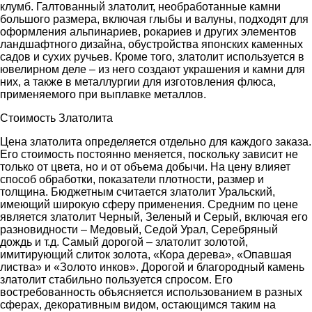
клумб. Галтованный златолит, необработанные камни
большого размера, включая глыбы и валуны, подходят для
оформления альпинариев, рокариев и других элементов
ландшафтного дизайна, обустройства японских каменных
садов и сухих ручьев. Кроме того, златолит используется в
ювелирном деле – из него создают украшения и камни для
них, а также в металлургии для изготовления флюса,
применяемого при выплавке металлов.
Стоимость Златолита
Цена златолита определяется отдельно для каждого заказа.
Его стоимость постоянно меняется, поскольку зависит не
только от цвета, но и от объема добычи. На цену влияет
способ обработки, показатели плотности, размер и
толщина. Бюджетным считается златолит Уральский,
имеющий широкую сферу применения. Средним по цене
является златолит Черный, Зеленый и Серый, включая его
разновидности – Медовый, Седой Урал, Серебряный
дождь и т.д. Самый дорогой – златолит золотой,
имитирующий слиток золота, «Кора дерева», «Опавшая
листва» и «Золото инков». Дорогой и благородный камень
златолит стабильно пользуется спросом. Его
востребованность объясняется использованием в разных
сферах, декоративным видом, остающимся таким на