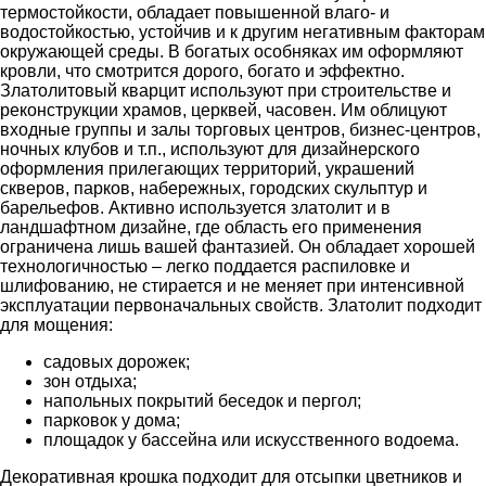
термостойкости, обладает повышенной влаго- и
водостойкостью, устойчив и к другим негативным факторам
окружающей среды. В богатых особняках им оформляют
кровли, что смотрится дорого, богато и эффектно.
Златолитовый кварцит используют при строительстве и
реконструкции храмов, церквей, часовен. Им облицуют
входные группы и залы торговых центров, бизнес-центров,
ночных клубов и т.п., используют для дизайнерского
оформления прилегающих территорий, украшений
скверов, парков, набережных, городских скульптур и
барельефов. Активно используется златолит и в
ландшафтном дизайне, где область его применения
ограничена лишь вашей фантазией. Он обладает хорошей
технологичностью – легко поддается распиловке и
шлифованию, не стирается и не меняет при интенсивной
эксплуатации первоначальных свойств. Златолит подходит
для мощения:
садовых дорожек;
зон отдыха;
напольных покрытий беседок и пергол;
парковок у дома;
площадок у бассейна или искусственного водоема.
Декоративная крошка подходит для отсыпки цветников и