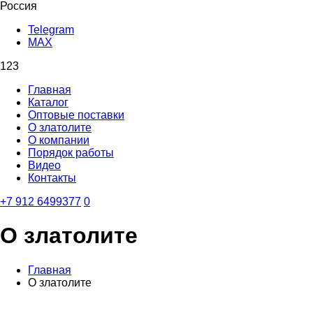
Россия
Telegram
MAX
123
Главная
Каталог
Оптовые поставки
О златолите
О компании
Порядок работы
Видео
Контакты
‪+7 912 6499377‬
0
О златолите
Главная
О златолите