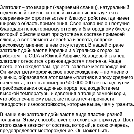
Златолит – это кварцит (кварцевый сланец), натуральный
отделочный камень, который активно используется в
современном строительстве и благоустройстве, где имеет
широкую область применения. Свое название он получил
благодаря неповторимому оттенку и благородному блеску,
который обеспечивает присутствие в составе примесей
слюды, а вот элементы серебра и золота, вопреки
расхожему мнению, в нем отсутствуют. В нашей стране
златолит добывают в Карелии и в Уральских горах, за
рубежом – в США и Южной Африке. Кварцевый сланец
златолит относится к разновидностям плитняка. Чаще
всего, его находят там, где есть золотые месторождения.
Он имеет метаморфическое происхождение – по мнению
ученых, образовался этот камень-плитняк в эпоху среднего
палеолита, то есть примерно 500 000 000 лет назад путем
преобразования осадочных пород под воздействием
высокой температуры и давления в толще земной коры,
что обеспечило ему высокие показатели прочности,
твердости и износостойкости, которые выше, чем у гранита.
В наши дни златолит добывают в виде пластин разной
толщины. Этому способствует его слоистая структура. Цвет
этого камня зависит от состава, который, в свою очередь,
предопределяет месторождение. Он может быть