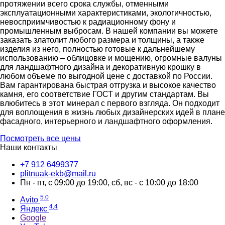
протяжении всего срока службы, отменными
эксплуатационными характеристиками, экологичностью,
невосприимчивостью к радиационному фону и
промышленным выбросам. В нашей компании вы можете
заказать златолит любого размера и толщины, а также
изделия из него, полностью готовые к дальнейшему
использованию – облицовке и мощению, огромные валуны
для ландшафтного дизайна и декоративную крошку в
любом объеме по выгодной цене с доставкой по России.
Вам гарантирована быстрая отгрузка и высокое качество
камня, его соответствие ГОСТ и другим стандартам. Вы
влюбитесь в этот минерал с первого взгляда. Он подходит
для воплощения в жизнь любых дизайнерских идей в плане
фасадного, интерьерного и ландшафтного оформления.
Посмотреть все цены
Наши контакты
‪+7 912 6499377‬
plitnuak-ekb@mail.ru
Пн - пт, с 09:00 до 19:00, сб, вс - с 10:00 до 18:00
5.0
Avito
4,4
Яндекс
Google