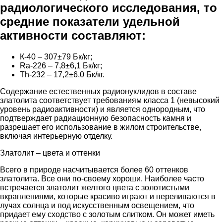
радиологического исследования, то
средние показатели удельной
активности составляют:
К-40 – 307±79 Бк/кг;
Ra-226 – 7,8±6,1 Бк/кг;
Th-232 – 17,2±6,0 Бк/кг.
Содержание естественных радионуклидов в составе
златолита соответствует требованиям класса 1 (невысокий
уровень радиоактивности) и является однородным, что
подтверждает радиационную безопасность камня и
разрешает его использование в жилом строительстве,
включая интерьерную отделку.
Златолит – цвета и оттенки
Всего в природе насчитывается более 60 оттенков
златолита. Все они по-своему хороши. Наиболее часто
встречается златолит желтого цвета с золотистыми
вкраплениями, которые красиво играют и переливаются в
лучах солнца и под искусственным освещением, что
придает ему сходство с золотым слитком. Он может иметь