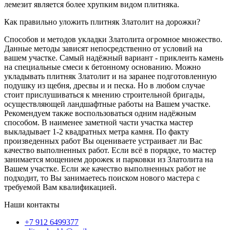
лемезит является более хрупким видом плитняка.
Как правильно уложить плитняк Златолит на дорожки?
Способов и методов укладки Златолита огромное множество.
Данные методы зависят непосредственно от условий на
вашем участке. Самый надёжный вариант - приклеить камень
на специальные смеси к бетонному основанию. Можно
укладывать плитняк Златолит и на заранее подготовленную
подушку из щебня, дресвы и и песка. Но в любом случае
стоит прислушиваться к мнению строительной бригады,
осуществляющей ландшафтные работы на Вашем участке.
Рекомендуем также воспользоваться одним надёжным
способом. В наименее заметной части участка мастер
выкладывает 1-2 квадратных метра камня. По факту
произведенных работ Вы оцениваете устраивает ли Вас
качество выполненных работ. Если всё в порядке, то мастер
занимается мощением дорожек и парковки из Златолита на
Вашем участке. Если же качество выполненных работ не
подходит, то Вы занимаетесь поиском нового мастера с
требуемой Вам квалификацией.
Наши контакты
‪+7 912 6499377‬