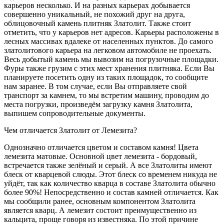
карьеров несколько. И на разных карьерах добывается
совершенно уникальный, не похожий друг на друга,
облицовочный камень плитняк Златолит. Также стоит
отметить, что у карьеров нет адресов. Карьеры расположены в
лесных массивах вдалеке от населенных пунктов. До самого
златолитового карьера на легковом автомобиле не проехать.
Весь добытый камень мы вывозим на погрузочные площадки.
Фуры также грузим с этих мест хранения плитняка. Если Вы
планируете посетить одну из таких площадок, то сообщите
нам заранее. В том случае, если Вы отправляете свой
транспорт за камнем, то мы встретим машину, проводим до
места погрузки, произведём загрузку камня Златолита,
выпишем сопроводительные документы.
Чем отличается Златолит от Лемезита?
Однозначно отличается цветом и составом камня! Цвета
лемезита матовые. Основной цвет лемезита - бордовый,
встречается также зелёный и серый. А все Златолиты имеют
блеск от кварцевой слюды. Этот блеск со временем никуда не
уйдёт, так как количество кварца в составе Златолита обычно
более 90%! Непосредственно и состав камней отличается. Как
мы сообщили ранее, основным компонентом Златолита
является кварц. А лемезит состоит преимущественно из
кальцита, проще говоря из известняка. По этой причине