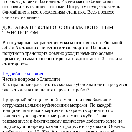
и сроки доставки Златолита. Имеем масштабный опыт
отправки камня полувагонами. Погрузку осуществляем на
ближайших к месторождениям станциях. Весь процесс
снимаем на видео.
ДОСТАВКА НЕБОЛЬШОГО ОБЪЕМА ПОПУТНЫМ
ТРАНСПОРТОМ
В популярные направления можем отправить и небольшой
объём Златолита с попутным транспортом. На поиск
попутного транспорта обычно уходит немного больше
времени, а сама транспортировка каждого метра Златолита
стоит дороже.
Подробные условия
Частые вопросы о Златолите
Как правильно рассчитать сколько кубов Златолита требуется
заказать для выполнения наружных работ?
Природный облицовочный камень плитняк Златолит
отгружаем целыми кубическими метрами. По каждой
толщине плитняка в карточке товара есть ориентир по
количеству квадратных метров камня в кубе. Также
рекомендуем к фактическому количеству добавить запас на
подгонку и подрезку камня в процессе его укладки. Обычно
требуется запас 10-20%. В случаях же с геометрической