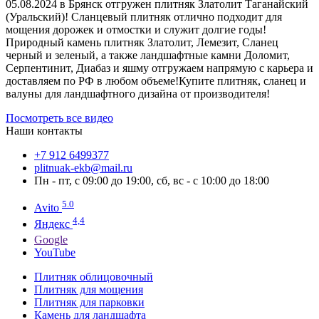
05.08.2024 в Брянск отгружен плитняк Златолит Таганайский
(Уральский)! Сланцевый плитняк отлично подходит для
мощения дорожек и отмостки и служит долгие годы!
Природный камень плитняк Златолит, Лемезит, Сланец
черный и зеленый, а также ландшафтные камни Доломит,
Серпентинит, Диабаз и яшму отгружаем напрямую с карьера и
доставляем по РФ в любом объеме!Купите плитняк, сланец и
валуны для ландшафтного дизайна от производителя!
Посмотреть все видео
Наши контакты
‪+7 912 6499377‬
plitnuak-ekb@mail.ru
Пн - пт, с 09:00 до 19:00, сб, вс - с 10:00 до 18:00
5.0
Avito
4,4
Яндекс
Google
YouTube
Плитняк облицовочный
Плитняк для мощения
Плитняк для парковки
Камень для ландшафта