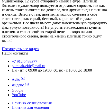
мультиколор. 12 кубов отборного камня в фуре. Плитняк
Златолит мультиколор пользуется огромным спросом, так как
камень стоит значительно дешевле, чем другие виды плитняка
и сланца. Вместе с тем, цвет мультиколор сочетает в себе
такие цвета, как серый, бежевый, коричневый и даже
оранжевый. Все цвета вместе дают замечательную природную
фактурную поверхность! Не упустите возможность купить
плитняк и сланец ещё по старой цене — скоро начало
строительного сезона, цены на камень плитняк точно будут
выше!
Посмотреть все видео
Наши контакты
‪+7 912 6499377‬
plitnuak-ekb@mail.ru
Пн - пт, с 09:00 до 19:00, сб, вс - с 10:00 до 18:00
5.0
Avito
4,4
Яндекс
Google
YouTube
Плитняк облицовочный
Плитняк для мощения