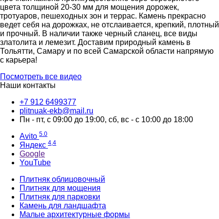
цвета толщиной 20-30 мм для мощения дорожек,
тротуаров, пешеходных зон и террас. Камень прекрасно
ведет себя на дорожках, не отслаивается, крепкий, плотный
и прочный. В наличии также черный сланец, все виды
златолита и лемезит. Доставим природный камень в
Тольятти, Самару и по всей Самарской области напрямую
с карьера!
Посмотреть все видео
Наши контакты
‪+7 912 6499377‬
plitnuak-ekb@mail.ru
Пн - пт, с 09:00 до 19:00, сб, вс - с 10:00 до 18:00
5.0
Avito
4,4
Яндекс
Google
YouTube
Плитняк облицовочный
Плитняк для мощения
Плитняк для парковки
Камень для ландшафта
Малые архитектурные формы